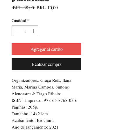
Precio
Precio
 BRL 38,00 
BRL 10,00
de
oferta
Cantidad
*
Agregar al carrito
Realizar compra
Organizadores: Graça Reis, Ilana
Maria, Marina Campos, Simone
Alencastre & Tiago Ribeiro
ISBN - impresso: 978-65-8768-03-6
Páginas: 205p.
Tamanho: 14x21cm
Acabamento: Brochura
Ano de lançamento: 2021